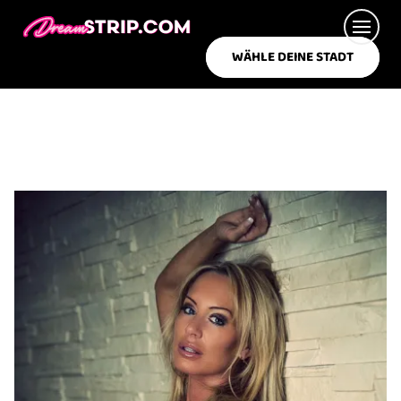
WÄHLE DEINE STADT
WAS SUCHST DU?
LIMOSTRIP
DREAM BOYS
DREAM GIRLS
STRETCHLIMOUSINE BUCHEN
PARTYBUS BUCHEN
EVENTS