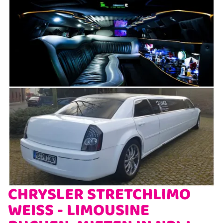
JUNGGESELL(INN)ENABSCHIED - JGA
GEBURTSTAG FEIERN
LADIES NIGHT
CHRYSLER STRETCHLIMO
WEISS - LIMOUSINE