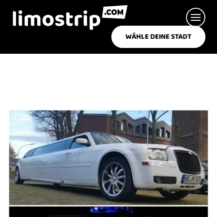
WÄHLE DEINE STADT
WAS SUCHST DU?
LIMOSTRIP
DREAM BOYS
DREAM GIRLS
STRETCHLIMOUSINE BUCHEN
PARTYBUS BUCHEN
EVENTS